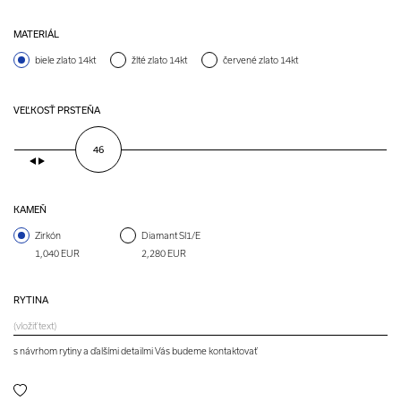
MATERIÁL
biele zlato 14kt
žlté zlato 14kt
červené zlato 14kt
VEĽKOSŤ PRSTEŇA
46
KAMEŇ
Zirkón
Diamant SI1/E
1,040 EUR
2,280 EUR
RYTINA
s návrhom rytiny a ďalšími detailmi Vás budeme kontaktovať