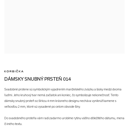
DÁMSKY SNUBNÝ PRSTEŇ 014
Svadobné prstene sú symbolickým vyjadrením manželského zväzku a lásky medzi dvoma
ľuďmi. Jeho kruhový tvar nemá začiatok ani koniec, čo symbolizuje nekonečnosť. Tento
dámsky snubný prsteň so šírkou 4 mm krásneho designu necháva vyniknúť kamene s
veľkosťou 2 mm, ktoré sú vysadené po celom obvode šíny.
Do svadobného prsteňa vám radi zadarmo urobíme rytinu vášho dôležitého dátumu, mena
či iného textu.