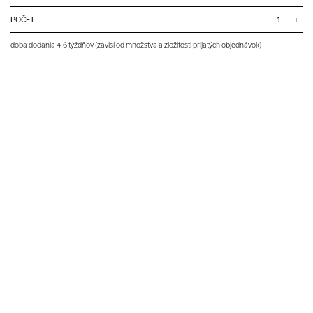
POČET
+
doba dodania 4-6 týždňov (závisí od množstva a zložitosti prijatých objednávok)