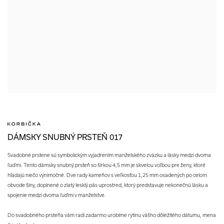
DÁMSKY SNUBNÝ PRSTEŇ 017
Svadobné prstene sú symbolickým vyjadrením manželského zväzku a lásky medzi dvoma
ľuďmi. Tento dámsky snubný prsteň so šírkou 4,5 mm je skvelou voľbou pre ženy, ktoré
hľadajú niečo výnimočné. Dve rady kameňov s veľkosťou 1,25 mm osadených po celom
obvode šíny, doplnené o zlatý lesklý pás uprostred, ktorý predstavuje nekonečnú lásku a
spojenie medzi dvoma ľuďmi v manželstve.
Do svadobného prsteňa vám radi zadarmo urobíme rytinu vášho dôležitého dátumu, mena