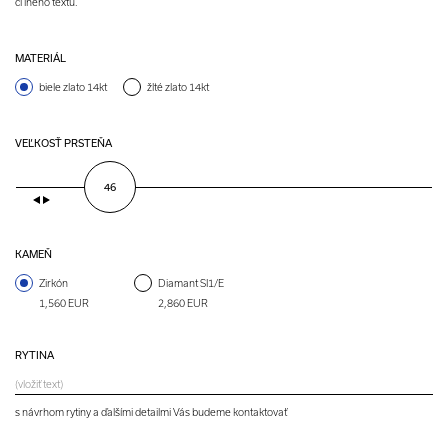
či iného textu.
MATERIÁL
biele zlato 14kt
žlté zlato 14kt
VEĽKOSŤ PRSTEŇA
46
KAMEŇ
Zirkón
Diamant SI1/E
1,560 EUR
2,860 EUR
RYTINA
s návrhom rytiny a ďalšími detailmi Vás budeme kontaktovať