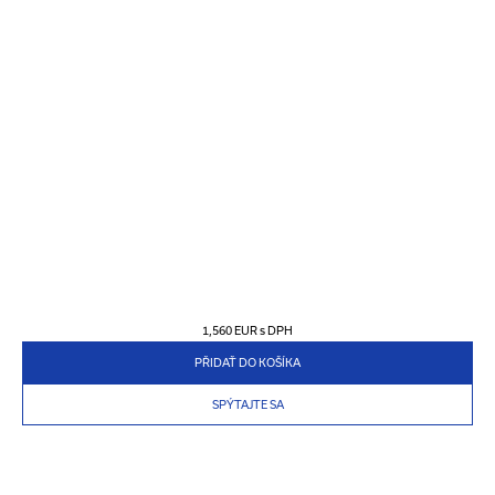
1,560 EUR
s DPH
PŘIDAŤ DO KOŠÍKA
SPÝTAJTE SA