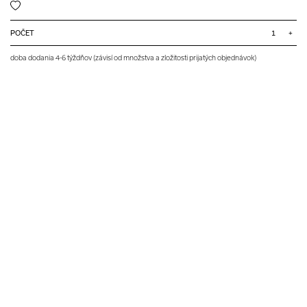
POČET
+
doba dodania 4-6 týždňov (závisí od množstva a zložitosti prijatých objednávok)