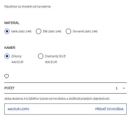
Náušnice sú vhodné od narodenia.
MATERIÁL
biele zlato 14kt
žlté zlato 14kt
červené zlato 14kt
KAMEŇ
Zirkony
Diamanty SI1/E
440 EUR
900 EUR
POČET
+
doba dodania 4-6 týždňov (závisí od množstva a zložitosti prijatých objednávok)
440 EUR
s DPH
PŘIDAŤ DO KOŠÍKA