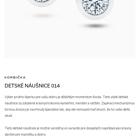
DETSKÉ NÁUŠNICE 014
Výber prvého šperku pre vašu dcéru je dôležitým momentom života. Tieto zlaté detské
náušnice sú zdobené krásnymi dvoma kameňmi, menším a väčším. Zapínací mechanizmus
formou brizúry je navrhnutý špeciálne tak, aby ste nemuseli mať strach, že ho vaše dieťa
stratí.
Tieto detské náušnice je možné vyrobiť aj vo variante pre dospelých napríklad ako krásny
darček pre mamičku a dcéru.