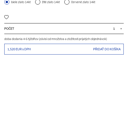
biele zlato 14kt
žlté zlato 14kt
červené zlato 14kt
POČET
+
doba dodania 4-6 týždňov (závisí od množstva a zložitosti prijatých objednávok)
1,520 EUR
s DPH
PŘIDAŤ DO KOŠÍKA