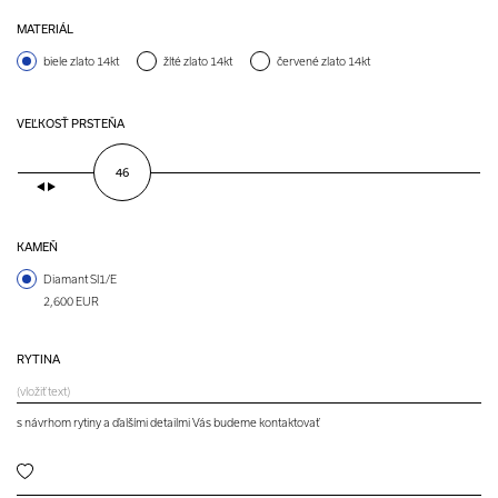
MATERIÁL
biele zlato 14kt
žlté zlato 14kt
červené zlato 14kt
VEĽKOSŤ PRSTEŇA
46
KAMEŇ
Diamant SI1/E
2,600 EUR
RYTINA
s návrhom rytiny a ďalšími detailmi Vás budeme kontaktovať