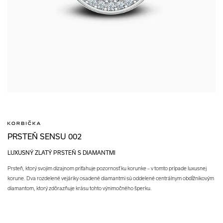
PRSTEŇ SENSU 002
LUXUSNÝ ZLATÝ PRSTEŇ S DIAMANTMI
Prsteň, ktorý svojim dizajnom priťahuje pozornosť ku korunke – v tomto prípade luxusnej
korune. Dva rozdelené vejáriky osadené diamantmi sú oddelené centrálnym obdĺžnikovým
diamantom, ktorý zdôrazňuje krásu tohto výnimočného šperku.