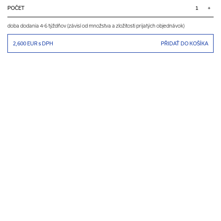
POČET
+
doba dodania 4-6 týždňov (závisí od množstva a zložitosti prijatých objednávok)
2,600 EUR
s DPH
PŘIDAŤ DO KOŠÍKA