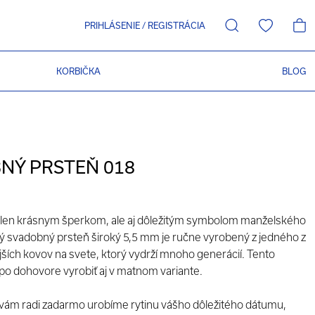
PRIHLÁSENIE
/
REGISTRÁCIA
KORBIČKA
BLOG
NÝ PRSTEŇ 018
elen krásnym šperkom, ale aj dôležitým symbolom manželského
atý svadobný prsteň široký 5,5 mm je ručne vyrobený z jedného z
tejších kovov na svete, ktorý vydrží mnoho generácií. Tento
po dohovore vyrobiť aj v matnom variante.
ám radi zadarmo urobíme rytinu vášho dôležitého dátumu,