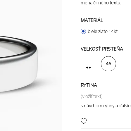
mena či iného textu.
MATERIÁL
biele zlato 14kt
VEĽKOSŤ PRSTEŇA
46
RYTINA
s návrhom rytiny a ďalší