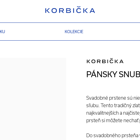
ZKU
KOLEKCIE
PÁNSKY SNUB
Svadobné prstene sú ni
sľubu. Tento tradičný zl
najkvalitnejších a najčis
prsteň si môžete nechať 
Do svadobného prsteňa v