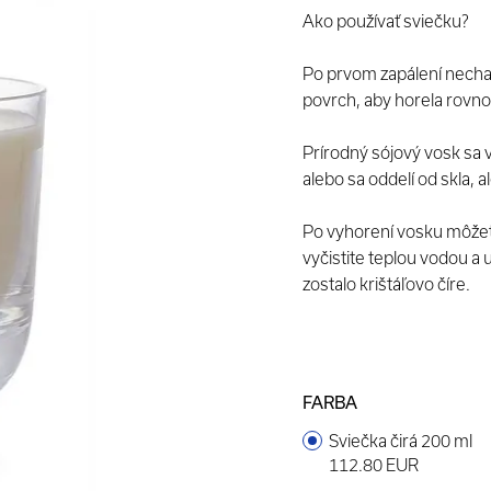
Ako používať sviečku?
Po prvom zapálení nechajt
povrch, aby horela rovn
Prírodný sójový vosk sa 
alebo sa oddelí od skla, a
Po vyhorení vosku môžet
vyčistite teplou vodou a 
zostalo krištáľovo číre.
FARBA
Sviečka čirá 200 ml
112.80 EUR