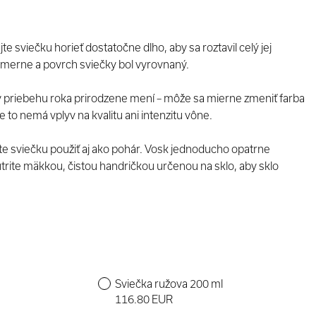
e sviečku horieť dostatočne dlho, aby sa roztavil celý jej
omerne a povrch sviečky bol vyrovnaný.
v priebehu roka prirodzene mení – môže sa mierne zmeniť farba
le to nemá vplyv na kvalitu ani intenzitu vône.
e sviečku použiť aj ako pohár. Vosk jednoducho opatrne
utrite mäkkou, čistou handričkou určenou na sklo, aby sklo
Sviečka ružova 200 ml
116.80 EUR