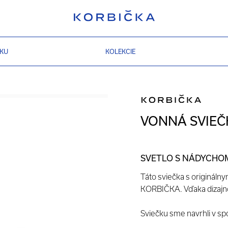
ZKU
KOLEKCIE
VONNÁ SVIEČ
SVETLO S NÁDYCHO
Táto sviečka s origináln
KORBIČKA. Vďaka dizajno
Sviečku sme navrhli v sp