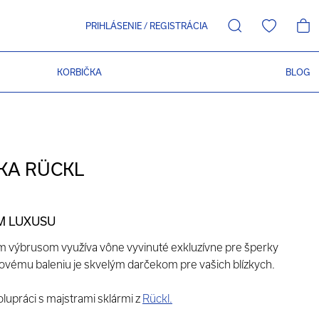
PRIHLÁSENIE
/
REGISTRÁCIA
KORBIČKA
BLOG
KA RÜCKL
M LUXUSU
ym výbrusom využíva vône vyvinuté exkluzívne pre šperky
vému baleniu je skvelým darčekom pre vašich blízkych.
olupráci s majstrami sklármi z
Rückl.