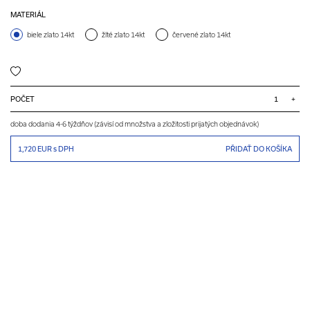
MATERIÁL
biele zlato 14kt
žlté zlato 14kt
červené zlato 14kt
POČET
+
doba dodania 4-6 týždňov (závisí od množstva a zložitosti prijatých objednávok)
1,720 EUR
s DPH
PŘIDAŤ DO KOŠÍKA