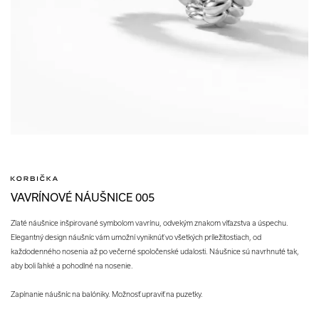
VAVRÍNOVÉ NÁUŠNICE 005
Zlaté náušnice inšpirované symbolom vavrínu, odvekým znakom víťazstva a úspechu.
Elegantný design náušníc vám umožní vyniknúť vo všetkých príležitostiach, od
každodenného nosenia až po večerné spoločenské udalosti. Náušnice sú navrhnuté tak,
aby boli ľahké a pohodlné na nosenie.
Zapínanie náušníc na balóniky. Možnosť upraviť na puzetky.