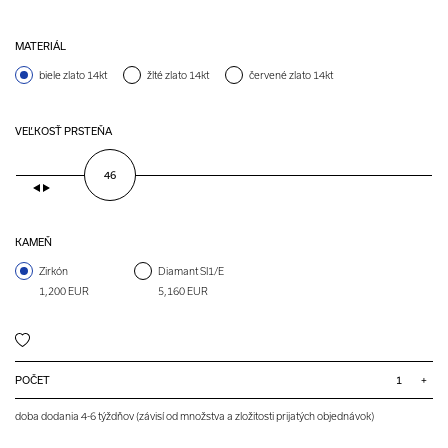
MATERIÁL
biele zlato 14kt
žlté zlato 14kt
červené zlato 14kt
VEĽKOSŤ PRSTEŇA
46
KAMEŇ
Zirkón
Diamant SI1/E
1,200 EUR
5,160 EUR
POČET
+
doba dodania 4-6 týždňov (závisí od množstva a zložitosti prijatých objednávok)