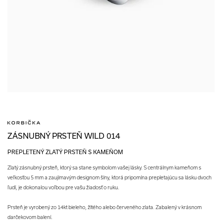
ZÁSNUBNÝ PRSTEŇ WILD 014
PREPLETENÝ ZLATÝ PRSTEŇ S KAMEŇOM
Zlatý zásnubný prsteň, ktorý sa stane symbolom vašej lásky. S centrálnym kameňom s
veľkosťou 5 mm a zaujímavým designom šíny, ktorá pripomína prepletajúcu sa lásku dvoch
ľudí, je dokonalou voľbou pre vašu žiadosť o ruku.
Prsteň je vyrobený zo 14kt bieleho, žltého alebo červeného zlata. Zabalený v krásnom
darčekovom balení.