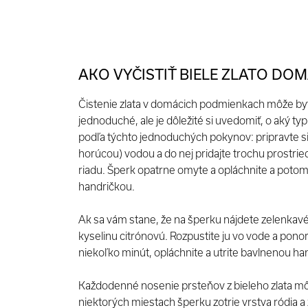
AKO VYČISTIŤ BIELE ZLATO DOM
Čistenie zlata v domácich podmienkach môže b
jednoduché, ale je dôležité si uvedomiť, o aký typ
podľa týchto jednoduchých pokynov: pripravte si
horúcou) vodou a do nej pridajte trochu prostri
riadu. Šperk opatrne omyte a opláchnite a potom
handričkou.
Ak sa vám stane, že na šperku nájdete zelenkavé
kyselinu citrónovú. Rozpustite ju vo vode a pono
niekoľko minút, opláchnite a utrite bavlnenou h
Každodenné nosenie prsteňov z bieleho zlata mô
niektorých miestach šperku zotrie vrstva ródia a 