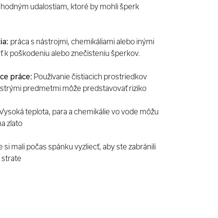
hodným udalostiam, ktoré by mohli šperk
ia:
práca s nástrojmi, chemikáliami alebo inými
ť k poškodeniu alebo znečisteniu šperkov.
ce práce:
Používanie čistiacich prostriedkov
ostrými predmetmi môže predstavovať riziko
Vysoká teplota, para a chemikálie vo vode môžu
na zlato
 si mali počas spánku vyzliecť, aby ste zabránili
 strate