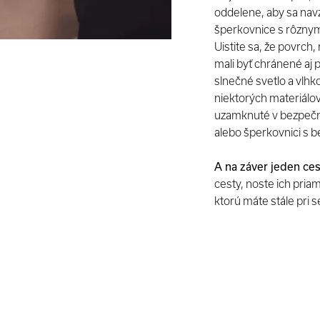
oddelene, aby sa navz
šperkovnice s rôznym
Uistite sa, že povrch,
mali byť chránené aj
slnečné svetlo a vlhk
niektorých materiálo
uzamknuté v bezpečno
alebo šperkovnici s
A na záver jeden ces
cesty, noste ich pria
ktorú máte stále pri 