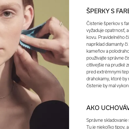
ŠPERKY S FA
Čistenie šperkov s f
vyžaduje opatrnosť, 
kovu. Pravidelného č
napríklad diamanty či
kameňov a polodrahok
používajte správne č
citlivejšie na prudké
pred extrémnymi tep
drahokamy, ktoré by n
čistenie by mal vykon
AKO UCHOVÁV
Správne skladovanie 
Tu je niekoľko tipov, 