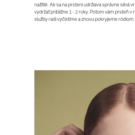
nažltlé. Ak sa na prsteni udržiava správne silná v
vydržať približne 1 - 2 roky. Potom vám prsteň v 
služby radi vyčistíme a znovu pokryjeme ródiom.