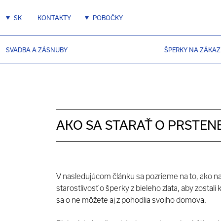
SK
KONTAKTY
POBOČKY
SVADBA A ZÁSNUBY
ŠPERKY NA ZÁKA
AKO SA STARAŤ O PRSTENE
V nasledujúcom článku sa pozrieme na to, ako n
starostlivosť o šperky z bieleho zlata, aby zostali 
sa o ne môžete aj z pohodlia svojho domova.