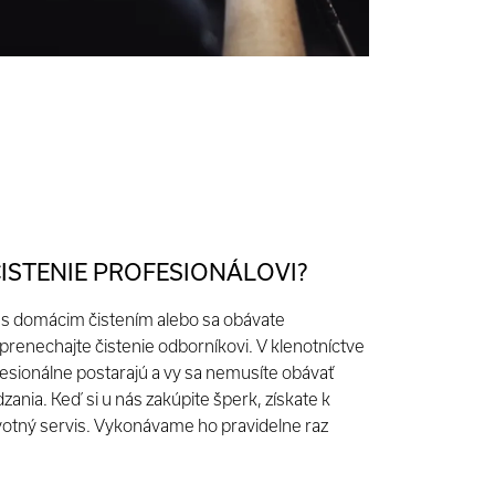
ČISTENIE PROFESIONÁLOVI?
ť s domácim čistením alebo sa obávate
renechajte čistenie odborníkovi. V klenotníctve
esionálne postarajú a vy sa nemusíte obávať
nia. Keď si u nás zakúpite šperk, získate k
otný servis. Vykonávame ho pravidelne raz