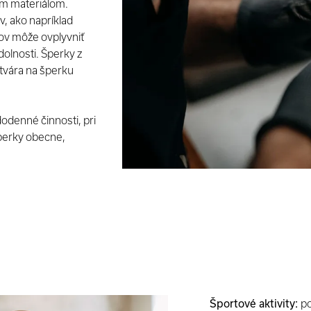
ým materiálom.
v, ako napríklad
vov môže ovplyvniť
odolnosti. Šperky z
ytvára na šperku
odenné činnosti, pri
šperky obecne,
Športové aktivity:
po