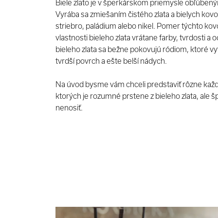
Biele zlato je v šperkárskom priemysle obľúben
Vyrába sa zmiešaním čistého zlata a bielych kovo
striebro, paládium alebo nikel. Pomer týchto ko
vlastnosti bieleho zlata vrátane farby, tvrdosti a 
bieleho zlata sa bežne pokovujú ródiom, ktoré v
tvrdší povrch a ešte belší nádych.
Na úvod bysme vám chceli predstaviť rôzne každ
ktorých je rozumné prstene z bieleho zlata, ale 
nenosiť.