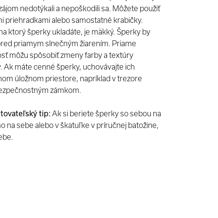
ájom nedotýkali a nepoškodili sa. Môžete použiť
i priehradkami alebo samostatné krabičky.
 na ktorý šperky ukladáte, je mäkký. Šperky by
 pred priamym slnečným žiarením. Priame
osť môžu spôsobiť zmeny farby a textúry
v. Ak máte cenné šperky, uchovávajte ich
m úložnom priestore, napríklad v trezore
 bezpečnostným zámkom.
tovateľský tip:
Ak si beriete šperky so sebou na
mo na sebe alebo v škatuľke v príručnej batožine,
sebe.