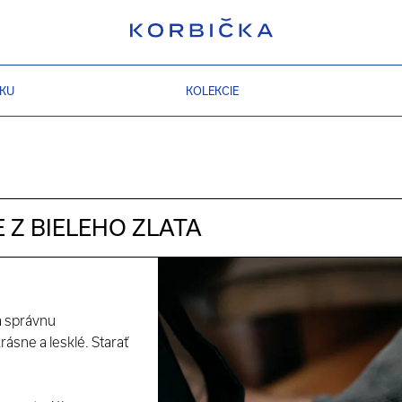
ZKU
KOLEKCIE
 Z BIELEHO ZLATA
a správnu
krásne a lesklé. Starať