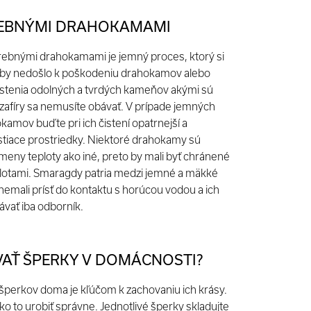
REBNÝMI DRAHOKAMAMI
arebnými drahokamami je jemný proces, ktorý si
aby nedošlo k poškodeniu drahokamov alebo
istenia odolných a tvrdých kameňov akými sú
 zafíry sa nemusíte obávať. V prípade jemných
amov buďte pri ich čistení opatrnejší a
istiace prostriedky. Niektoré drahokamy sú
 zmeny teploty ako iné, preto by mali byť chránené
lotami. Smaragdy patria medzi jemné a mäkké
emali prísť do kontaktu s horúcou vodou a ich
ávať iba odborník.
AŤ ŠPERKY V DOMÁCNOSTI?
šperkov doma je kľúčom k zachovaniu ich krásy.
ako to urobiť správne. Jednotlivé šperky skladujte