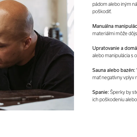
pádom alebo iným ná
poškodiť.
Manuálna manipulác
materiálmi môže dôjs
Upratovanie a domá
alebo manipulácia s 
Sauna alebo bazén:
mať negatívny vplyv 
Spanie:
Šperky by ste
ich poškodeniu alebo