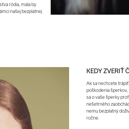
rstva ródia, mala by
rámci našej bezplatnej
KEDY ZVERIŤ 
Ak sa nechcete trápi
poškodenia šperkov, p
sa o vaše šperky prof
nešetrného zaobchádza
nemu bezplatný doživ
ročne.