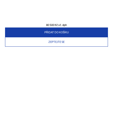
80 500 Kč
vč. dph
PŘIDAT DO KOŠÍKU
ZEPTEJTE SE
PRODUKTY
PŘIHLÁSIT SE K ODBĚRU NAŠEHO NEWSLETTERU
O NÁS
CO JE UVNITŘ? NOVÉ PŘÍCHODY, EXKLUZIVNÍ PRODEJ, INSPIRACE A
MNOHEM VÍCE
DŮLEŽITÉ INFORMACE