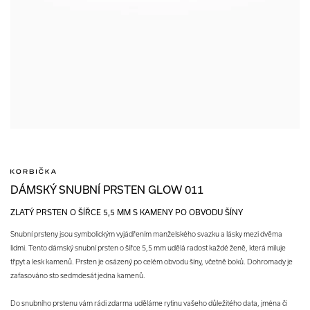
DÁMSKÝ SNUBNÍ PRSTEN GLOW 011
ZLATÝ PRSTEN O ŠÍŘCE 5,5 MM S KAMENY PO OBVODU ŠÍNY
Snubní prsteny jsou symbolickým vyjádřením manželského svazku a lásky mezi dvěma
lidmi. Tento dámský snubní prsten o šířce 5,5 mm udělá radost každé ženě, která miluje
třpyt a lesk kamenů. Prsten je osázený po celém obvodu šíny, včetně boků. Dohromady je
zafasováno sto sedmdesát jedna kamenů.
Do snubního prstenu vám rádi zdarma uděláme rytinu vašeho důležitého data, jména či