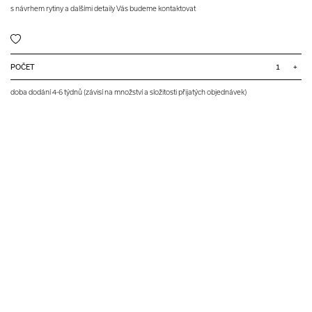
s návrhem rytiny a dalšími detaily Vás budeme kontaktovat
POČET
+
doba dodání 4-6 týdnů (závisí na množství a složitosti přijatých objednávek)