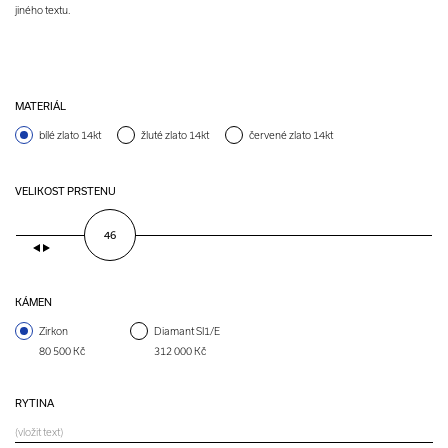
jiného textu.
MATERIÁL
bílé zlato 14kt
žluté zlato 14kt
červené zlato 14kt
VELIKOST PRSTENU
46
KÁMEN
Zirkon
Diamant SI1/E
80 500 Kč
312 000 Kč
RYTINA