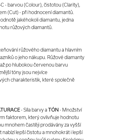
- barvou (Colour), čistotou (Clarity),
em (Cut) - při hodnocení diamantů.
 hodnotě jakéhokoli diamantu, jedna
dnotu růžových diamantů.
 oceňování růžového diamantu a hlavním
kazníků o jeho nákupu. Růžové diamanty
ů až po hlubokou červenou barvu
nější tóny jsou nejvíce
ových charakteristik, které společně
ÁTURACE
- Síla barvy a
TÓN
- Množství
ným faktorem, který ovlivňuje hodnotu
ou mnohem častěji prodávány za vyšší
 nabízí lepší čistotu a mnohokrát i lepší
uznávány a ceněny kvůli svému širokému