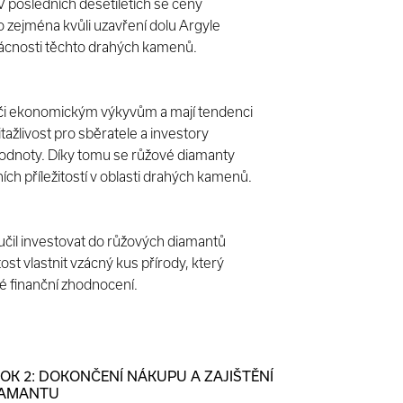
V posledních desetiletích se ceny
o zejména kvůli uzavření dolu Argyle
vzácnosti těchto drahých kamenů.
či ekonomickým výkyvům a mají tendenci
itažlivost pro sběratele a investory
hodnoty. Díky tomu se růžové diamanty
ních příležitostí v oblasti drahých kamenů.
čil investovat do růžových diamantů
ost vlastnit vzácný kus přírody, který
vé finanční zhodnocení.
OK 2: DOKONČENÍ NÁKUPU A ZAJIŠTĚNÍ
IAMANTU