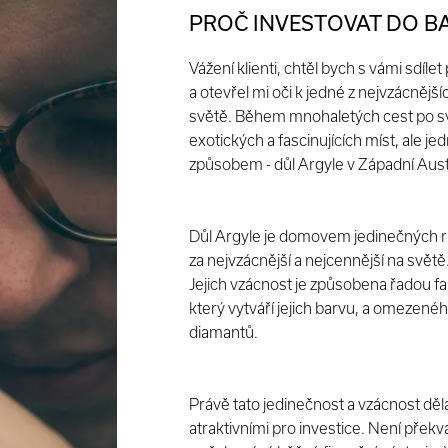
PROČ INVESTOVAT DO B
Vážení klienti, chtěl bych s vámi sdílet
a otevřel mi oči k jedné z nejvzácnější
světě. Během mnohaletých cest po sv
exotických a fascinujících míst, ale 
způsobem - důl Argyle v Západní Austr
Důl Argyle je domovem jedinečných r
za nejvzácnější a nejcennější na světě
Jejich vzácnost je způsobena řadou f
který vytváří jejich barvu, a omezen
diamantů.
Právě tato jedinečnost a vzácnost děla
atraktivními pro investice. Není přek