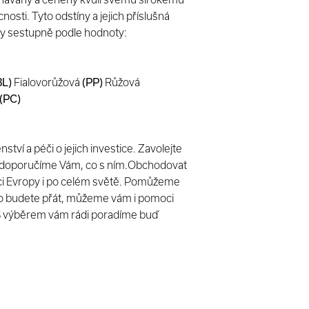
nosti. Tyto odstíny a jejich příslušná
ny sestupně podle hodnoty:
L)
Fialovorůžová
(PP)
Růžová
(PC)
ví a péči o jejich investice. Zavolejte
a doporučíme Vám, co s ním.Obchodovat
ci Evropy i po celém světě. Pomůžeme
 to budete přát, můžeme vám i pomoci
. S výběrem vám rádi poradíme buď