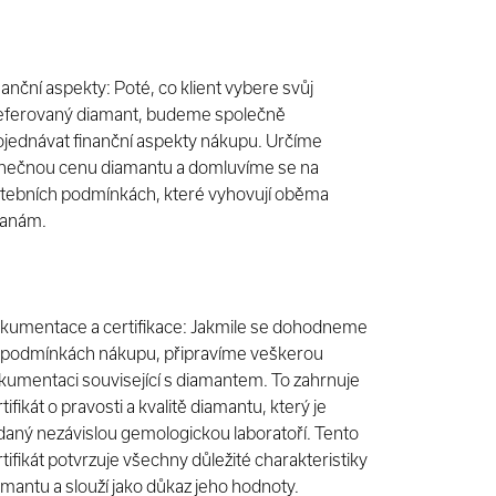
nanční aspekty: Poté, co klient vybere svůj
eferovaný diamant, budeme společně
ojednávat finanční aspekty nákupu. Určíme
nečnou cenu diamantu a domluvíme se na
atebních podmínkách, které vyhovují oběma
ranám.
kumentace a certifikace: Jakmile se dohodneme
 podmínkách nákupu, připravíme veškerou
kumentaci související s diamantem. To zahrnuje
tifikát o pravosti a kvalitě diamantu, který je
daný nezávislou gemologickou laboratoří. Tento
tifikát potvrzuje všechny důležité charakteristiky
amantu a slouží jako důkaz jeho hodnoty.