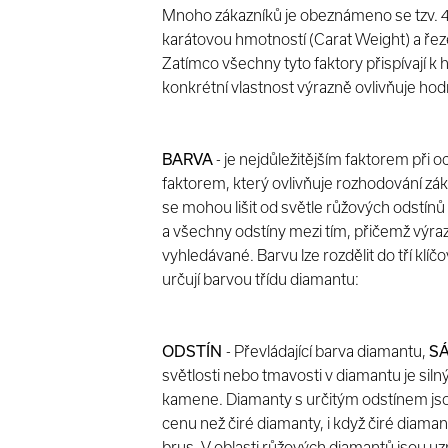
Mnoho zákazníků je obeznámeno se tzv. 4C 
karátovou hmotností (Carat Weight) a řez
Zatímco všechny tyto faktory přispívají k
konkrétní vlastnost výrazně ovlivňuje ho
BARVA
- je nejdůležitějším faktorem při
faktorem, který ovlivňuje rozhodování zá
se mohou lišit od světle růžových odstín
a všechny odstíny mezi tím, přičemž výraz
vyhledávané. Barvu lze rozdělit do tří klíč
určují barvou třídu diamantu:
ODSTÍN
- Převládající barva diamantu,
S
světlosti nebo tmavosti v diamantu je sil
kamene. Diamanty s určitým odstínem js
cenu než čiré diamanty, i když čiré diamant
brus. V oblasti růžových diamantů jsou 