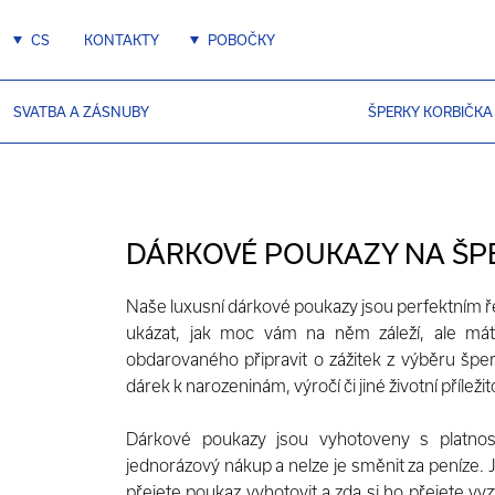
CS
KONTAKTY
POBOČKY
SVATBA A ZÁSNUBY
ŠPERKY KORBIČKA
DÁRKOVÉ POUKAZY NA ŠP
Naše luxusní dárkové poukazy jsou perfektním
ukázat, jak moc vám na něm záleží, ale m
obdarovaného připravit o zážitek z výběru špe
dárek k narozeninám, výročí či jiné životní příležit
Dárkové poukazy jsou vyhotoveny s platno
jednorázový nákup a nelze je směnit za peníze. J
přejete poukaz vyhotovit a zda si ho přejete 