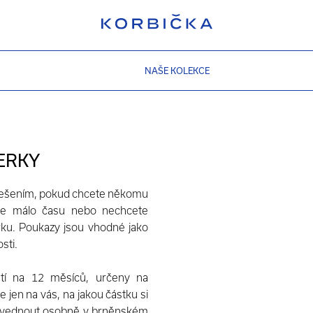
NAŠE KOLEKCE
ERKY
 řešením, pokud chcete někomu
áte málo času nebo nechcete
rku. Poukazy jsou vhodné jako
osti.
stí na 12 měsíců, určeny na
e jen na vás, na jakou částku si
vyzvednout osobně v brněnském