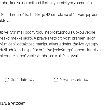
oho, kdo se narodil pod tímto dynamickým znamením.
andardní délka řetízku je 43 cm, ale na přání vám jej rádi
aktovat!
vapivé: Štíři mají pod tvrdou, neprostupnou slupkou věčné
eakcí měkké jádro. A právě z této citlivosti pramení jejich
 mlčení, odtažitost, manipulativní jednání i žárlivé výstupy.
u duši udržet v bezpečí a brání se jediným způsobem, který znají.
hlédnete aspoň záblesk toho, co v ulitě skrývají.
žluté zlato 14kt
červené zlato 14kt
I1/E a řetízkem