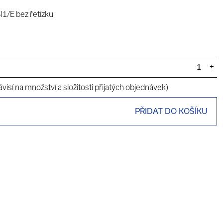
I1/E bez řetízku
+
visí na množství a složitosti přijatých objednávek)
PŘIDAT DO KOŠÍKU