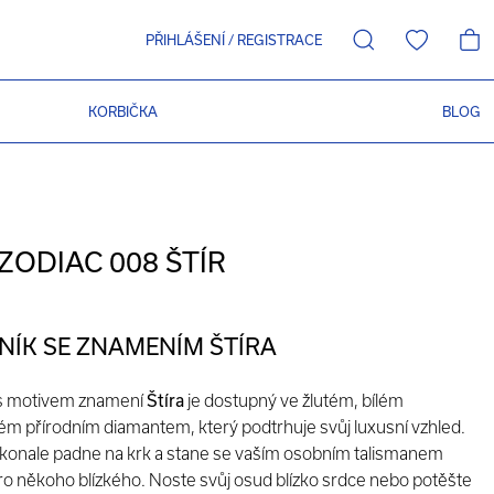
PŘIHLÁŠENÍ
/
REGISTRACE
KORBIČKA
BLOG
ZODIAC 008 ŠTÍR
NÍK SE ZNAMENÍM ŠTÍRA
 s motivem znamení
Štíra
je dostupný ve žlutém, bílém
ém přírodním diamantem, který podtrhuje svůj luxusní vzhled.
konale padne na krk a stane se vaším osobním talismanem
 někoho blízkého. Noste svůj osud blízko srdce nebo potěšte