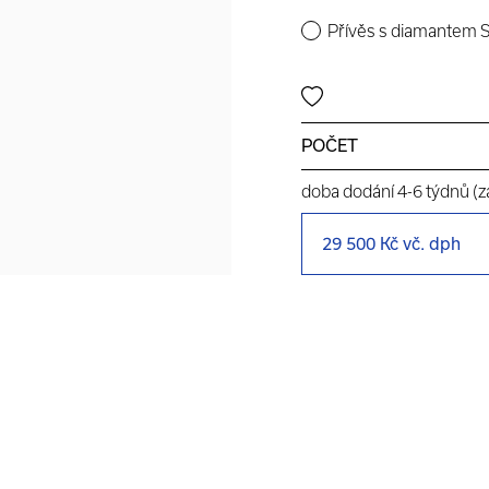
Přívěs s diamantem S
POČET
doba dodání 4-6 týdnů (zá
29 500 Kč
vč. dph