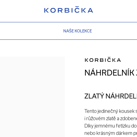
NAŠE KOLEKCE
NÁHRDELNÍK 
ZLATÝ NÁHRDEL
Tento jedinečný kousek
i růžovém zlatě a zdoben
Díky jemnému řetízku do
nebo krásným dárkem pro