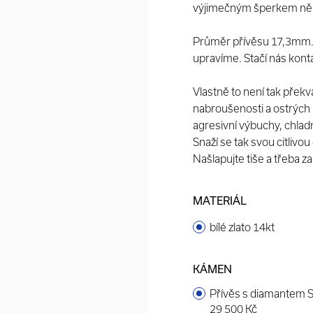
výjimečným šperkem něk
Průměr přívěsu 17,3mm. St
upravíme. Stačí nás kont
Vlastně to není tak přek
nabroušenosti a ostrých r
agresivní výbuchy, chladné
Snaží se tak svou citlivo
Našlapujte tiše a třeba za
MATERIÁL
bílé zlato 14kt
KÁMEN
Přívěs s diamantem S
29 500 Kč