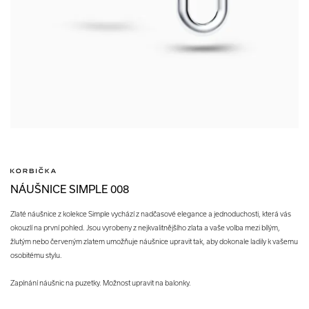
NÁUŠNICE SIMPLE 008
Zlaté náušnice z kolekce Simple vychází z nadčasové elegance a jednoduchosti, která vás
okouzlí na první pohled. Jsou vyrobeny z nejkvalitnějšího zlata a vaše volba mezi bílým,
žlutým nebo červeným zlatem umožňuje náušnice upravit tak, aby dokonale ladily k vašemu
osobitému stylu.
Zapínání náušnic na puzetky. Možnost upravit na balonky.