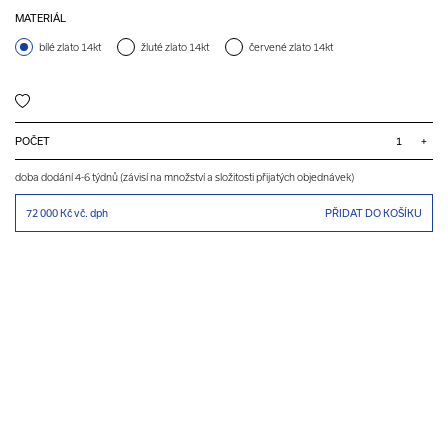
MATERIÁL
bílé zlato 14kt
žluté zlato 14kt
červené zlato 14kt
POČET
+
doba dodání 4-6 týdnů (závisí na množství a složitosti přijatých objednávek)
72 000 Kč
vč. dph
PŘIDAT DO KOŠÍKU