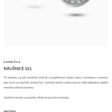
NÁUŠNICE 021
Při pohledu na tyto náušnice tvořené z propletených zlatých pásů v kombinaci s kameny,
jako by se na okamžik zastavil čas. Centrální kámen zafasovaný ve zlatě obklopený dalšími
menšími zářivými kameny.
Zapínání náušnic na puzetky. Možnost upravit na balonky.
MATERIÁL