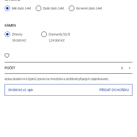
bílé zlato 14kt
žluté zlato 14kt
červené zlato 14kt
KÁMEN
Zirkony
Diamanty SI1/E
39 000 Kč
119 000 Kč
POČET
+
doba dodání 4-6 týdnů (závisí na množství a složitosti přijatých objednávek)
39 000 Kč
vč. dph
PŘIDAT DO KOŠÍKU