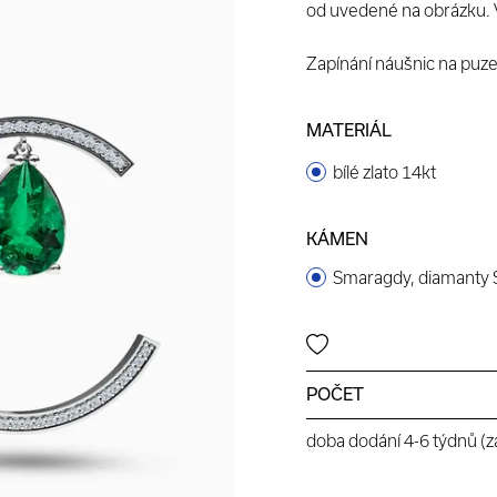
od uvedené na obrázku. 
Zapínání náušnic na puze
MATERIÁL
bílé zlato 14kt
KÁMEN
Smaragdy, diamanty 
POČET
doba dodání 4-6 týdnů (zá