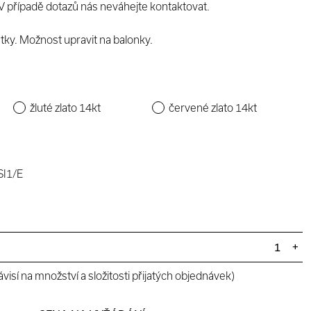
V případě dotazů nás neváhejte kontaktovat.
tky. Možnost upravit na balonky.
žluté zlato 14kt
červené zlato 14kt
SI1/E
+
visí na množství a složitosti přijatých objednávek)