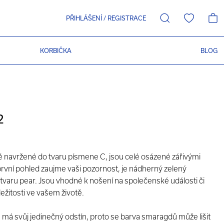
PŘIHLÁŠENÍ
/
REGISTRACE
KORBIČKA
BLOG
2
 navržené do tvaru písmene C, jsou celé osázené zářivými
první pohled zaujme vaši pozornost, je nádherný zelený
varu pear. Jsou vhodné k nošení na společenské události či
íležitosti ve vašem životě.
má svůj jedinečný odstín, proto se barva smaragdů může lišit