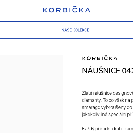
NAŠE KOLEKCE
NÁUŠNICE 04
Zlaté náušnice designově
diamanty. To co však na 
smaragd vybroušený do t
jakékoliv jiné speciální př
Každý přírodní drahokam 