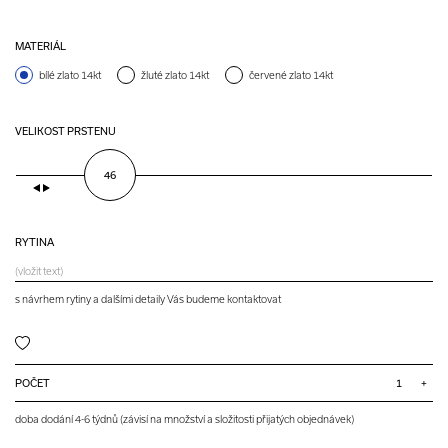
MATERIÁL
bílé zlato 14kt
žluté zlato 14kt
červené zlato 14kt
VELIKOST PRSTENU
46
RYTINA
s návrhem rytiny a dalšími detaily Vás budeme kontaktovat
POČET
+
doba dodání 4-6 týdnů (závisí na množství a složitosti přijatých objednávek)