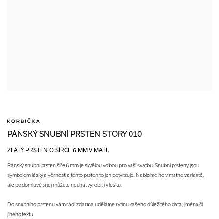
PÁNSKÝ SNUBNÍ PRSTEN STORY 010
ZLATÝ PRSTEN O ŠÍŘCE 6 MM V MATU
Pánský snubní prsten šíře 6 mm je skvělou volbou pro vaši svatbu. Snubní prsteny jsou
symbolem lásky a věrnosti a tento prsten to jen potvrzuje. Nabízíme ho v matné variantě,
ale po domluvě si jej můžete nechat vyrobit i v lesku.
Do snubního prstenu vám rádi zdarma uděláme rytinu vašeho důležitého data, jména či
jiného textu.