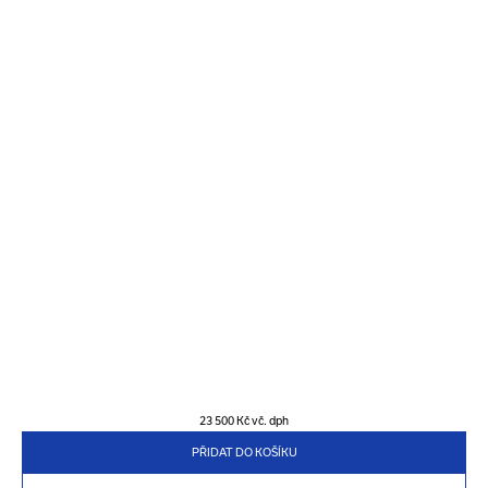
23 500 Kč
vč. dph
PŘIDAT DO KOŠÍKU