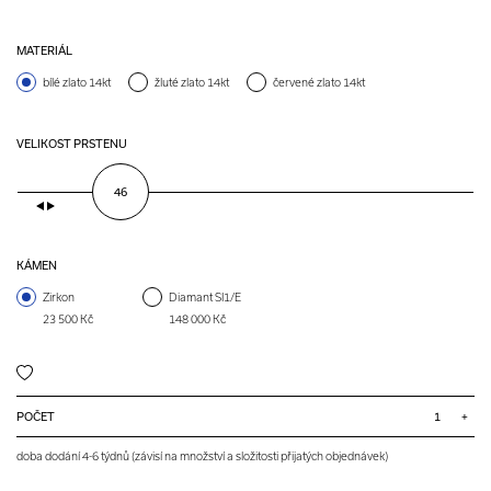
MATERIÁL
bílé zlato 14kt
žluté zlato 14kt
červené zlato 14kt
VELIKOST PRSTENU
46
KÁMEN
Zirkon
Diamant SI1/E
23 500 Kč
148 000 Kč
POČET
+
doba dodání 4-6 týdnů (závisí na množství a složitosti přijatých objednávek)