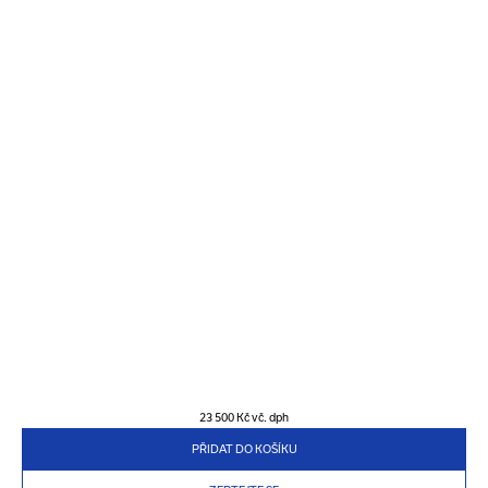
23 500 Kč
vč. dph
PŘIDAT DO KOŠÍKU