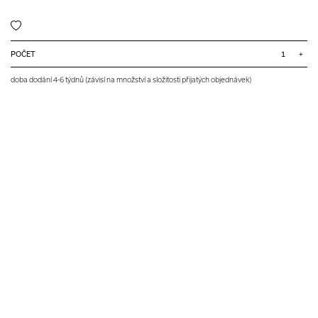
POČET
+
doba dodání 4-6 týdnů (závisí na množství a složitosti přijatých objednávek)