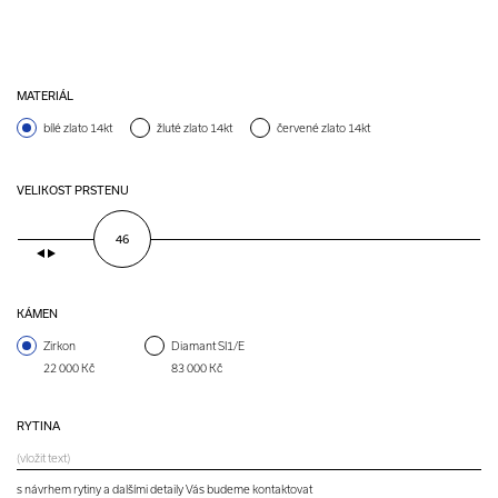
MATERIÁL
bílé zlato 14kt
žluté zlato 14kt
červené zlato 14kt
VELIKOST PRSTENU
46
KÁMEN
Zirkon
Diamant SI1/E
22 000 Kč
83 000 Kč
RYTINA
s návrhem rytiny a dalšími detaily Vás budeme kontaktovat