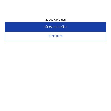
22 000 Kč
vč. dph
PŘIDAT DO KOŠÍKU
ZEPTEJTE SE
PRODUKTY
PŘIHLÁSIT SE K ODBĚRU NAŠEHO NEWSLETTERU
O NÁS
CO JE UVNITŘ? NOVÉ PŘÍCHODY, EXKLUZIVNÍ PRODEJ, INSPIRACE A
MNOHEM VÍCE
DŮLEŽITÉ INFORMACE