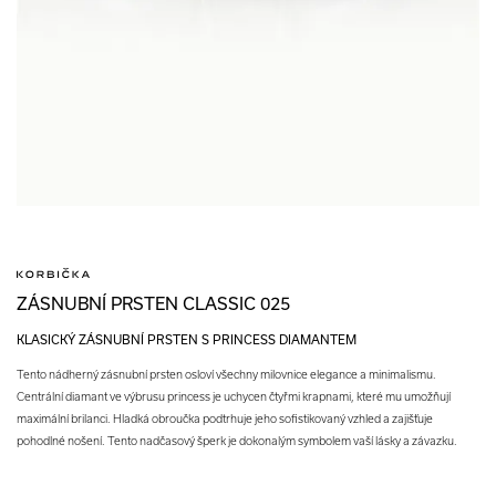
ZÁSNUBNÍ PRSTEN CLASSIC 025
KLASICKÝ ZÁSNUBNÍ PRSTEN S PRINCESS DIAMANTEM
Tento nádherný zásnubní prsten osloví všechny milovnice elegance a minimalismu.
Centrální diamant ve výbrusu princess je uchycen čtyřmi krapnami, které mu umožňují
maximální brilanci. Hladká obroučka podtrhuje jeho sofistikovaný vzhled a zajišťuje
pohodlné nošení. Tento nadčasový šperk je dokonalým symbolem vaší lásky a závazku.